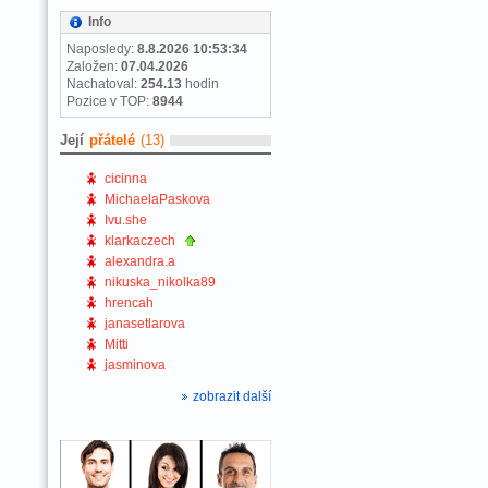
Info
Naposledy:
8.8.2026 10:53:34
Založen:
07.04.2026
Nachatoval:
254.13
hodin
Pozice v TOP:
8944
Její
přátelé
(13)
cicinna
MichaelaPaskova
Ivu.she
klarkaczech
alexandra.a
nikuska_nikolka89
hrencah
janasetlarova
Mitti
jasminova
zobrazit další