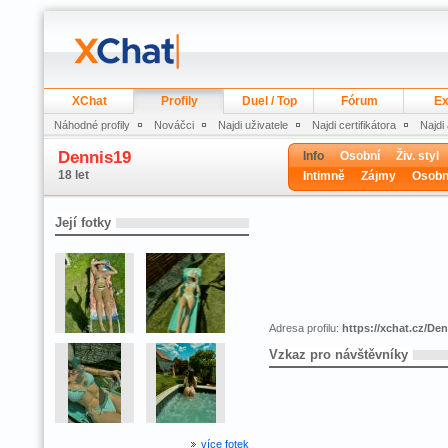
XChat
Profily
Duel / Top
Fórum
Ex
Náhodné profily
Nováčci
Najdi uživatele
Najdi certifikátora
Najdi
Dennis19
Info
Osobní
Živ. styl
18 let
Intimně
Zájmy
Osobn
Její fotky
Adresa profilu:
https://xchat.cz/De
Vzkaz pro návštěvníky
více fotek