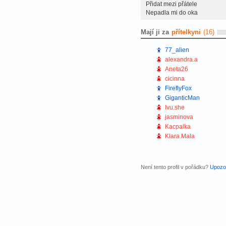
Přidat mezi přátele
Nepadla mi do oka
Mají ji za
přítelkyni
(16)
77_alien
alexandra.a
Aneta26
cicinna
FireflyFox
GiganticMan
Ivu.she
jasminova
Kacpalka
Klara.Mala
Není tento profil v pořádku?
Upozor