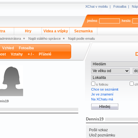
XChat v mobilu
|
Fotoalba
|
Náp
jméno
heslo
tra
Hry
Videa a vtípky
Seznamka
 administrátora
Najdi stálého správce
Najdi podle emailu
Vzhled
Fotoalba
D
ost
Vztahy
+ / -
Přátelé
s fotkou
ch
Chce se seznámit
Je ve znamení
Na XChatu má
nnis19
Dennis19
Pošli vzkaz
Ulož poznámku