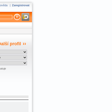
ověda
|
Zaregistrovat
alší profil
atuje