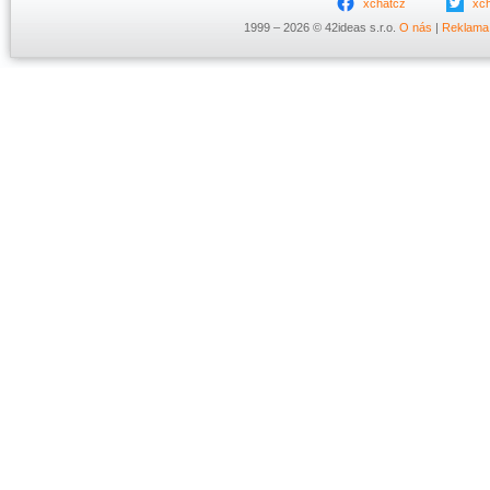
xchatcz
xc
1999 – 2026 © 42ideas s.r.o.
O nás
|
Reklama