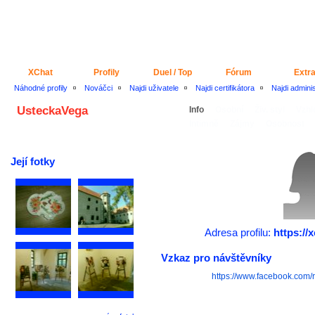
XChat
Profily
Duel / Top
Fórum
Extr
Náhodné profily
Nováčci
Najdi uživatele
Najdi certifikátora
Najdi admini
UsteckaVega
Info
Osobní
Živ. styl
Vzhl
Intimně
Zájmy
Osobnost
Její fotky
Adresa profilu:
https://
Vzkaz pro návštěvníky
https://www.facebook.com