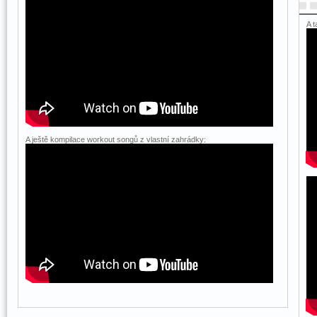
A 
A ještě kompilace workout songů z vlastní zahrádky: