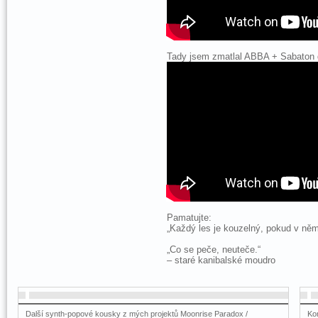
Tady jsem zmatlal ABBA + Sabaton
Pamatujte:
„Každý les je kouzelný, pokud v něm
„Co se peče, neuteče.“
– staré kanibalské moudro
Další synth-popové kousky z mých projektů Moonrise Paradox /
Ko