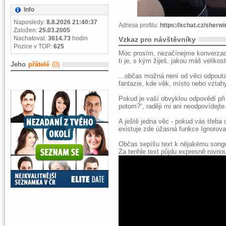
Info
Naposledy:
8.8.2026 21:40:37
Adresa profilu:
https://xchat.cz/sherwi
Založen:
25.03.2005
Nachatoval:
3614.73
hodin
Vzkaz pro návštěvníky
Pozice v TOP:
625
Moc prosím, nezačínejme konverzaci 
ti je, s kým žiješ, jakou máš velikos
Jeho
přátelé
(0)
...občas možná není od věci odpoutat
fantazie, kde věk, místo nebo vztahy 
Pokud je vaší obvyklou odpovědí při 
potom?“, raději mi ani neodpovídejte
A ještě jedna věc - pokud vás třeba
existuje zde úžasná funkce Ignorovat
Občas sepíšu text k nějakému song
Za tenhle text půjdu expresně rovnou