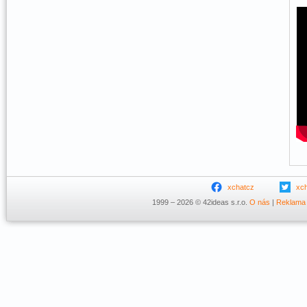
xchatcz
xc
1999 – 2026 © 42ideas s.r.o.
O nás
|
Reklama