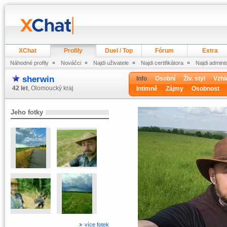
XChat
Profily
Duel / Top
Fórum
Extra
Náhodné profily
Nováčci
Najdi uživatele
Najdi certifikátora
Najdi admini
sherwin
Info
Osobní
Živ. styl
Vzhl
42 let
, Olomoucký kraj
Intimně
Zájmy
Osobnost
Jeho fotky
více fotek