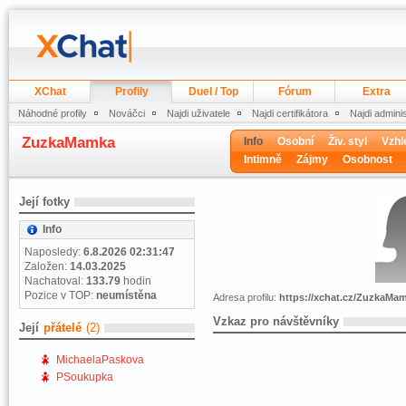
XChat
Profily
Duel / Top
Fórum
Extra
Náhodné profily
Nováčci
Najdi uživatele
Najdi certifikátora
Najdi admini
ZuzkaMamka
Info
Osobní
Živ. styl
Vzhl
Intimně
Zájmy
Osobnost
Její fotky
Info
Naposledy:
6.8.2026 02:31:47
Založen:
14.03.2025
Nachatoval:
133.79
hodin
Pozice v TOP:
neumístěna
Adresa profilu:
https://xchat.cz/ZuzkaMa
Vzkaz pro návštěvníky
Její
přátelé
(2)
MichaelaPaskova
PSoukupka