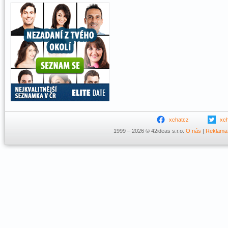
xchatcz
xc
1999 – 2026 © 42ideas s.r.o.
O nás
|
Reklama