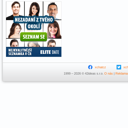
xchatcz
xc
1999 – 2026 © 42ideas s.r.o.
O nás
|
Reklama