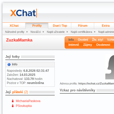
XChat
Profily
Duel / Top
Fórum
Extra
Náhodné profily
Nováčci
Najdi uživatele
Najdi certifikátora
Najdi admini
ZuzkaMamka
Info
Osobní
Živ. styl
Vzhl
Intimně
Zájmy
Osobnost
Její fotky
Info
Naposledy:
6.8.2026 02:31:47
Založen:
14.03.2025
Nachatoval:
133.79
hodin
Pozice v TOP:
neumístěna
Adresa profilu:
https://xchat.cz/ZuzkaMa
Vzkaz pro návštěvníky
Její
přátelé
(2)
MichaelaPaskova
PSoukupka