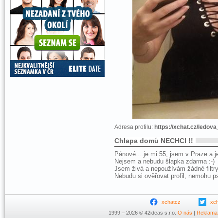
Adresa profilu:
https://xchat.cz/ledov
Chlapa domů NECHCI !!
Pánové....je mi 55, jsem v Praze a j
Nejsem a nebudu šlapka zdarma :-)
Jsem živá a nepoužívám žádné filtry
Nebudu si ověřovat profil, nemohu ps
xchatcz
xc
1999 – 2026 © 42ideas s.r.o.
O nás
|
Reklama