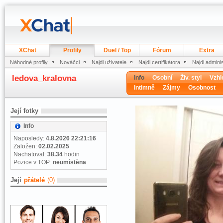
XChat
Profily
Duel / Top
Fórum
Extra
Náhodné profily
Nováčci
Najdi uživatele
Najdi certifikátora
Najdi admini
ledova_kralovna
Info
Osobní
Živ. styl
Vzhl
Intimně
Zájmy
Osobnost
Její fotky
Info
Naposledy:
4.8.2026 22:21:16
Založen:
02.02.2025
Nachatoval:
38.34
hodin
Pozice v TOP:
neumístěna
Její
přátelé
(0)