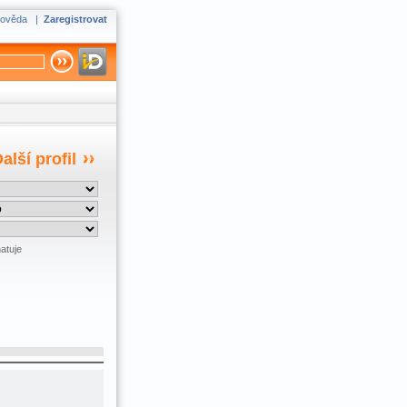
ověda
|
Zaregistrovat
alší profil
atuje