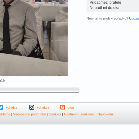
Přidat mezi přátele
Nepadl mi do oka
Není tento profil v pořádku?
Upozor
o19
xchatcz
xchat.cz
blog
eklama
|
Všeobecné podmínky
|
Cookies
|
Nastavení soukromí
|
Nápověda