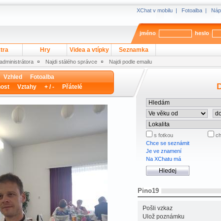
XChat v mobilu
|
Fotoalba
|
Náp
jméno
heslo
tra
Hry
Videa a vtípky
Seznamka
 administrátora
Najdi stálého správce
Najdi podle emailu
Vzhled
Fotoalba
D
ost
Vztahy
+ / -
Přátelé
s fotkou
ch
Chce se seznámit
Je ve znamení
Na XChatu má
Pino19
Pošli vzkaz
Ulož poznámku