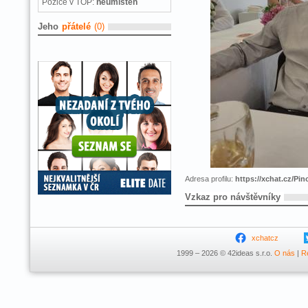
Pozice v TOP:
neumístěn
Jeho
přátelé
(0)
Adresa profilu:
https://xchat.cz/Pin
Vzkaz pro návštěvníky
xchatcz
1999 – 2026 © 42ideas s.r.o.
O nás
|
R