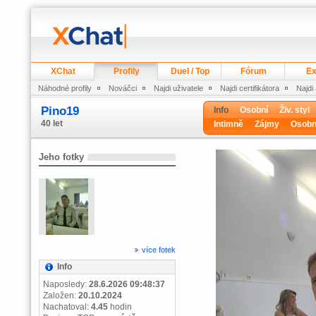
XChat
Profily
Duel / Top
Fórum
Ex
Náhodné profily
Nováčci
Najdi uživatele
Najdi certifikátora
Najdi
Pino19
Info
Osobní
Živ. styl
40 let
Intimně
Zájmy
Osobn
Jeho fotky
více fotek
Info
Naposledy:
28.6.2026 09:48:37
Založen:
20.10.2024
Nachatoval:
4.45
hodin