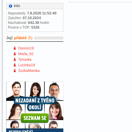
Info
Naposledy:
7.8.2026 11:52:40
Založen:
07.10.2024
Nachatoval:
642.38
hodin
Pozice v TOP:
5326
Její
přátelé
(5)
Dennis19
Marta_92
Tynuska
Lucinka18
ZuzkaMamka