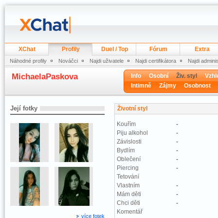
XChat
Profily
Duel / Top
Fórum
Extra
Náhodné profily
Nováčci
Najdi uživatele
Najdi certifikátora
Najdi admini
MichaelaPaskova
Info
Osobní
Živ. styl
Vzhl
Intimně
Zájmy
Osobnost
Její fotky
Životní styl
Kouřím
-
Piju alkohol
-
Závislosti
-
Bydlím
-
Oblečení
-
Piercing
-
Tetování
Vlastním
-
Mám děti
-
Chci děti
-
Komentář
více fotek