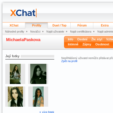
XChat
Profily
Duel / Top
Fórum
Extra
Náhodné profily
Nováčci
Najdi uživatele
Najdi certifikátora
Najdi admini
MichaelaPaskova
Info
Osobní
Živ. styl
Vzhl
Intimně
Zájmy
Osobnost
Její fotky
Nepřihlášený uživatel nemůže přidávat přá
Zpět na profil
více fotek