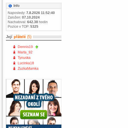
Info
Naposledy:
7.8.2026 11:52:40
Založen:
07.10.2024
Nachatoval:
642.38
hodin
Pozice v TOP:
5325
Její
přátelé
(5)
Dennis19
Marta_92
Tynuska
Lucinka18
ZuzkaMamka