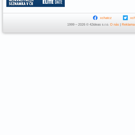
xchatcz
xc
1999 – 2026 © 42ideas s.r.o.
O nás
|
Reklama