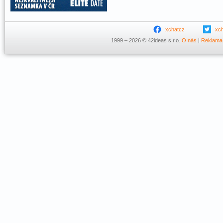
xchatcz
xc
1999 – 2026 © 42ideas s.r.o.
O nás
|
Reklama