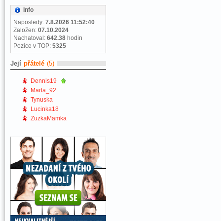
Info
Naposledy:
7.8.2026 11:52:40
Založen:
07.10.2024
Nachatoval:
642.38
hodin
Pozice v TOP:
5325
Její
přátelé
(5)
Dennis19
Marta_92
Tynuska
Lucinka18
ZuzkaMamka