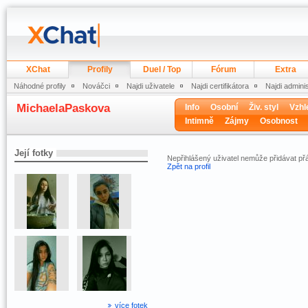
XChat
Profily
Duel / Top
Fórum
Extra
Náhodné profily
Nováčci
Najdi uživatele
Najdi certifikátora
Najdi admini
MichaelaPaskova
Info
Osobní
Živ. styl
Vzhl
Intimně
Zájmy
Osobnost
Její fotky
Nepřihlášený uživatel nemůže přidávat přá
Zpět na profil
více fotek