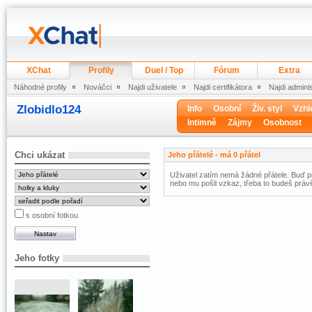
XChat
Profily
Duel / Top
Fórum
Extra
Náhodné profily
Nováčci
Najdi uživatele
Najdi certifikátora
Najdi admini
Zlobidlo124
Info
Osobní
Živ. styl
Vzhl
Intimně
Zájmy
Osobnost
Chci ukázat
Jeho přátelé - má 0 přátel
Uživatel zatím nemá žádné přátele. Buď pr
nebo mu pošli vzkaz, třeba to budeš právě
s osobní fotkou
Jeho fotky