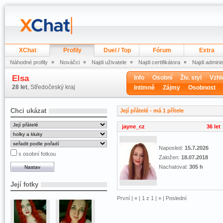
XChat
Profily
Duel / Top
Fórum
Extra
Náhodné profily
Nováčci
Najdi uživatele
Najdi certifikátora
Najdi admini
Elsa
Info
Osobní
Živ. styl
Vzhl
28 let
, Středočeský kraj
Intimně
Zájmy
Osobnost
Chci ukázat
Její přátelé - má 1 přítele
jayne_cz
36 let
Naposled:
15.7.2026
s osobní fotkou
Založen:
18.07.2018
Nachatoval:
305 h
Její fotky
První |
«
| 1 z 1 |
»
| Poslední