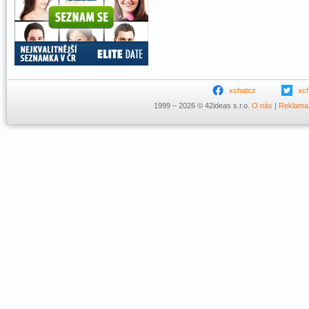
xchatcz
xc
1999 – 2026 © 42ideas s.r.o.
O nás
|
Reklama