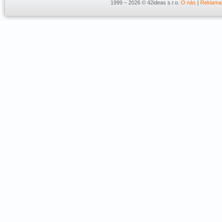
1999 – 2026 © 42ideas s.r.o.
O nás
|
Reklama