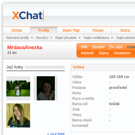
XChat
Profily
Duel / Top
Fórum
Extra
Náhodné profily
Nováčci
Najdi uživatele
Najdi certifikátora
Najdi admini
MrdavaAnezka
Info
Osobní
Živ. styl
Vzhl
31 let
Intimně
Zájmy
Osobnost
Její fotky
Vzhled
Výška
160-169 cm
Váha
-
Postava
prostřední
Nohy
-
Ruce a nehty
-
Barva očí
hnědé
Zrak
-
Vlasy
-
Barva vlasů
-
Komentář
více fotek