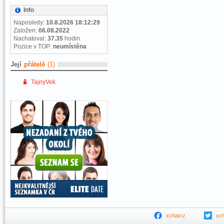
Info
Naposledy:
10.8.2026 18:12:29
Založen:
06.08.2022
Nachatoval:
37.35
hodin
Pozice v TOP:
neumístěna
Její
přátelé
(1)
TajnyVek
xchatcz
xc