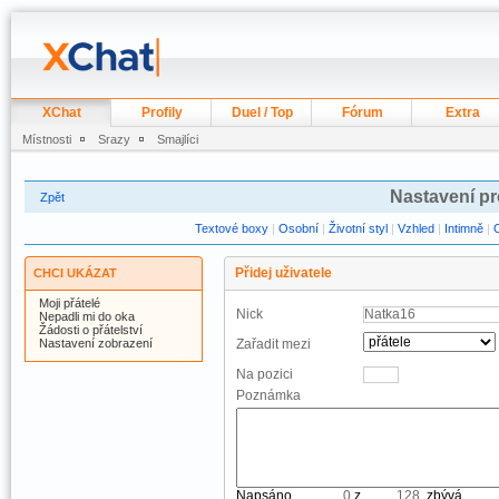
XChat
Profily
Duel / Top
Fórum
Extra
Místnosti
Srazy
Smajlíci
Nastavení pr
Zpět
Textové boxy
|
Osobní
|
Životní styl
|
Vzhled
|
Intimně
|
Přidej uživatele
CHCI UKÁZAT
Moji přátelé
Nick
Nepadli mi do oka
Žádosti o přátelství
Nastavení zobrazení
Zařadit mezi
Na pozici
Poznámka
Napsáno
z
, zbývá