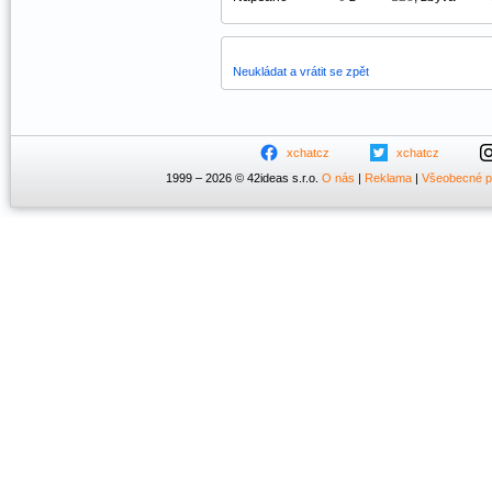
Neukládat a vrátit se zpět
xchatcz
xchatcz
1999 – 2026 © 42ideas s.r.o.
O nás
|
Reklama
|
Všeobecné 