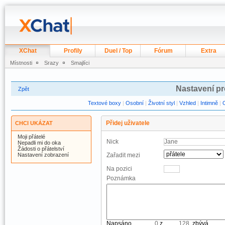
XChat
Profily
Duel / Top
Fórum
Extra
Místnosti
Srazy
Smajlíci
Nastavení pr
Zpět
Textové boxy
|
Osobní
|
Životní styl
|
Vzhled
|
Intimně
|
Přidej uživatele
CHCI UKÁZAT
Moji přátelé
Nick
Nepadli mi do oka
Žádosti o přátelství
Nastavení zobrazení
Zařadit mezi
Na pozici
Poznámka
Napsáno
z
, zbývá