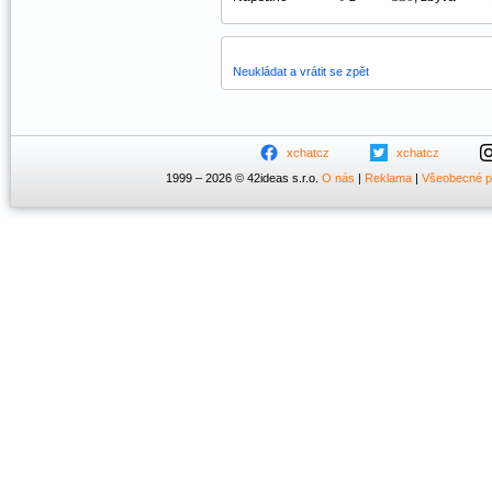
Neukládat a vrátit se zpět
xchatcz
xchatcz
1999 – 2026 © 42ideas s.r.o.
O nás
|
Reklama
|
Všeobecné 