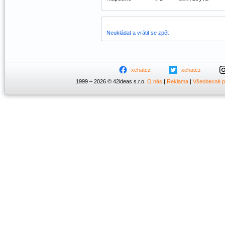
Neukládat a vrátit se zpět
xchatcz
xchatcz
1999 – 2026 © 42ideas s.r.o.
O nás
|
Reklama
|
Všeobecné 