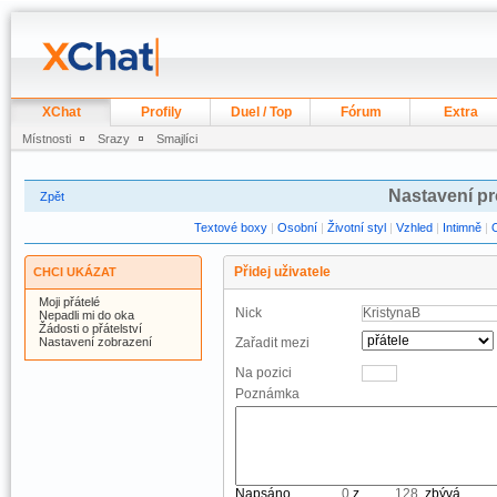
XChat
Profily
Duel / Top
Fórum
Extra
Místnosti
Srazy
Smajlíci
Nastavení pr
Zpět
Textové boxy
|
Osobní
|
Životní styl
|
Vzhled
|
Intimně
|
Přidej uživatele
CHCI UKÁZAT
Moji přátelé
Nick
Nepadli mi do oka
Žádosti o přátelství
Nastavení zobrazení
Zařadit mezi
Na pozici
Poznámka
Napsáno
z
, zbývá