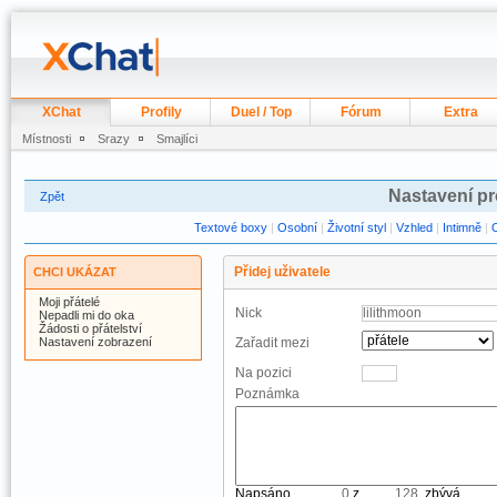
XChat
Profily
Duel / Top
Fórum
Extra
Místnosti
Srazy
Smajlíci
Nastavení pr
Zpět
Textové boxy
|
Osobní
|
Životní styl
|
Vzhled
|
Intimně
|
Přidej uživatele
CHCI UKÁZAT
Moji přátelé
Nick
Nepadli mi do oka
Žádosti o přátelství
Nastavení zobrazení
Zařadit mezi
Na pozici
Poznámka
Napsáno
z
, zbývá