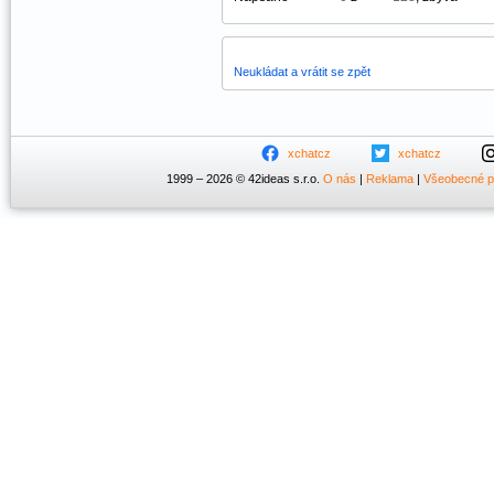
Neukládat a vrátit se zpět
xchatcz
xchatcz
1999 – 2026 © 42ideas s.r.o.
O nás
|
Reklama
|
Všeobecné 