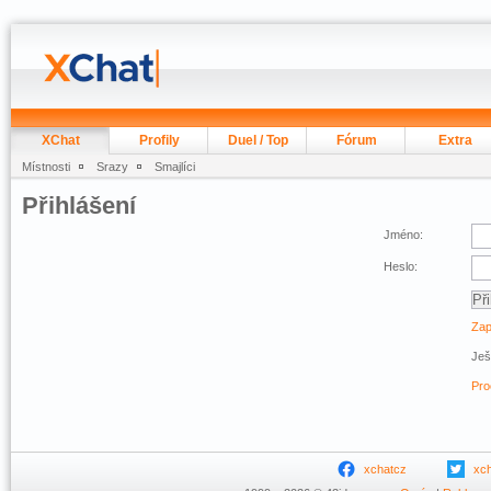
XChat
Profily
Duel / Top
Fórum
Extra
Místnosti
Srazy
Smajlíci
Přihlášení
Jméno:
Heslo:
Zap
Ješ
Pro
xchatcz
xc