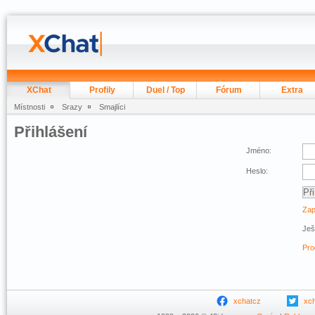
XChat
Profily
Duel / Top
Fórum
Extra
Místnosti
Srazy
Smajlíci
Přihlášení
Jméno:
Heslo:
Zap
Ješ
Pro
xchatcz
xc