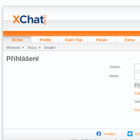
XChat
Profily
Duel / Top
Fórum
Extra
Místnosti
Srazy
Smajlíci
Přihlášení
Jméno:
Heslo:
Zap
Ješ
Pro
xchatcz
xc