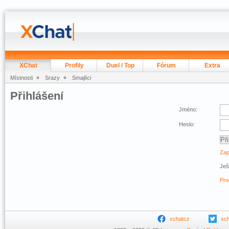
XChat
Profily
Duel / Top
Fórum
Extra
Místnosti
Srazy
Smajlíci
Přihlášení
Jméno:
Heslo:
Zap
Ješ
Pro
xchatcz
xc