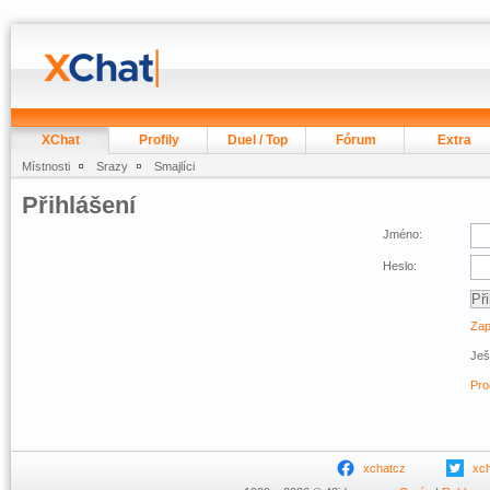
XChat
Profily
Duel / Top
Fórum
Extra
Místnosti
Srazy
Smajlíci
Přihlášení
Jméno:
Heslo:
Zap
Ješ
Pro
xchatcz
xc