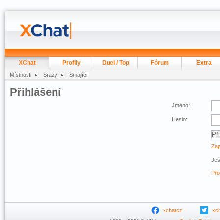
XChat
Profily
Duel / Top
Fórum
Extra
Místnosti
Srazy
Smajlíci
Přihlášení
Jméno:
Heslo:
Zap
Ješ
Pro
xchatcz
xc