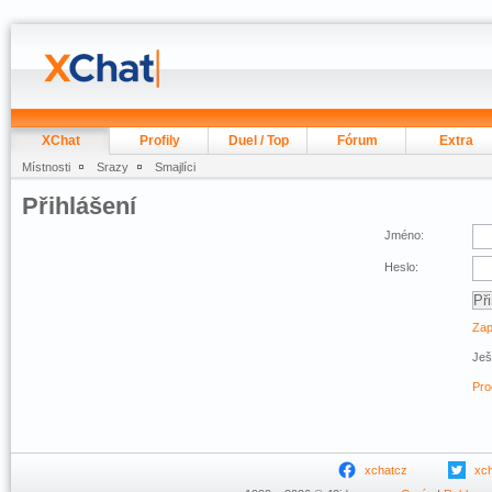
XChat
Profily
Duel / Top
Fórum
Extra
Místnosti
Srazy
Smajlíci
Přihlášení
Jméno:
Heslo:
Zap
Ješ
Pro
xchatcz
xc