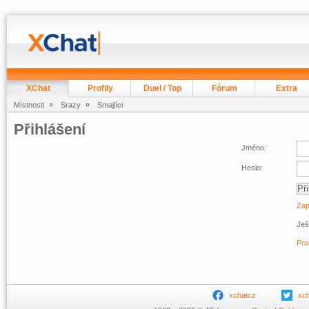
XChat
Profily
Duel / Top
Fórum
Extra
Místnosti
Srazy
Smajlíci
Přihlášení
Jméno:
Heslo:
Zap
Ješ
Pro
xchatcz
xc