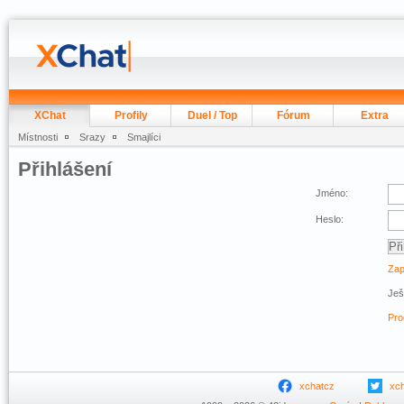
XChat
Profily
Duel / Top
Fórum
Extra
Místnosti
Srazy
Smajlíci
Přihlášení
Jméno:
Heslo:
Zap
Ješ
Pro
xchatcz
xc