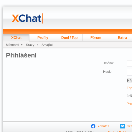
XChat
Profily
Duel / Top
Fórum
Extra
Místnosti
Srazy
Smajlíci
Přihlášení
Jméno:
Heslo:
Zap
Ješ
Pro
xchatcz
xc