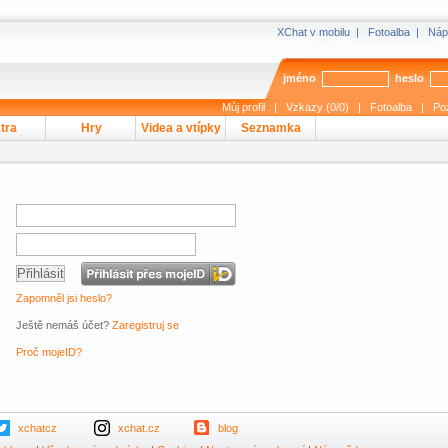
XChat v mobilu
|
Fotoalba
|
Náp
jméno
heslo
Můj profil
|
Vzkazy (0/0)
|
Fotoalba
|
Po
tra
Hry
Videa a vtípky
Seznamka
Zapomněl jsi heslo?
Ještě nemáš účet?
Zaregistruj se
Proč mojeID?
xchatcz
xchat.cz
blog