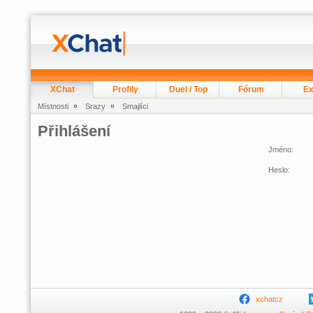
XChat
Profily
Duel / Top
Fórum
Ex
Místnosti
Srazy
Smajlíci
Přihlášení
Jméno:
Heslo:
xchatcz