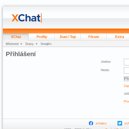
XChat
Profily
Duel / Top
Fórum
Extra
Místnosti
Srazy
Smajlíci
Přihlášení
Jméno:
Heslo:
Zap
Ješ
Pro
xchatcz
xc