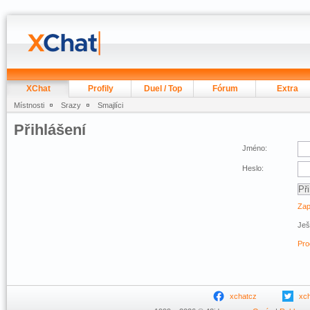
XChat
Profily
Duel / Top
Fórum
Extra
Místnosti
Srazy
Smajlíci
Přihlášení
Jméno:
Heslo:
Zap
Ješ
Pro
xchatcz
xc