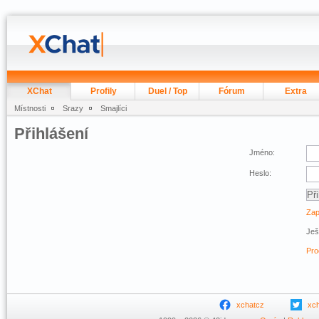
XChat
Profily
Duel / Top
Fórum
Extra
Místnosti
Srazy
Smajlíci
Přihlášení
Jméno:
Heslo:
Zap
Ješ
Pro
xchatcz
xc