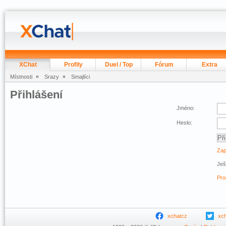
XChat
Profily
Duel / Top
Fórum
Extra
Místnosti
Srazy
Smajlíci
Přihlášení
Jméno:
Heslo:
Zap
Ješ
Pro
xchatcz
xc