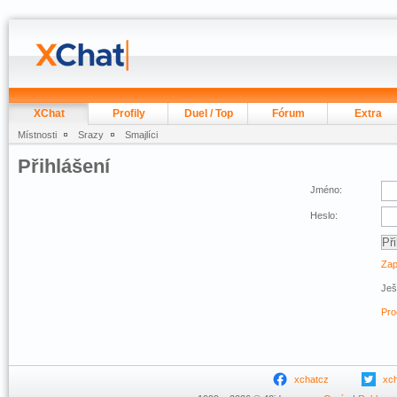
XChat
Profily
Duel / Top
Fórum
Extra
Místnosti
Srazy
Smajlíci
Přihlášení
Jméno:
Heslo:
Zap
Ješ
Pro
xchatcz
xc