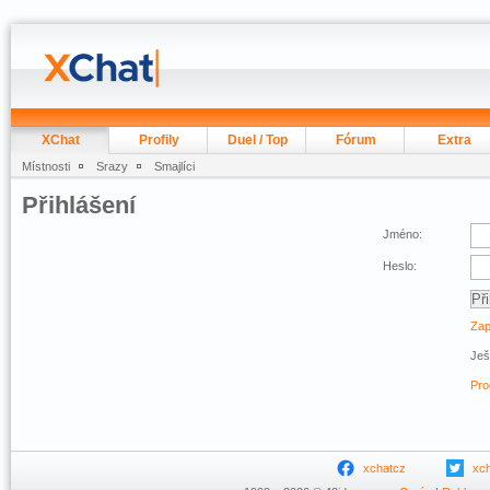
XChat
Profily
Duel / Top
Fórum
Extra
Místnosti
Srazy
Smajlíci
Přihlášení
Jméno:
Heslo:
Zap
Ješ
Pro
xchatcz
xc