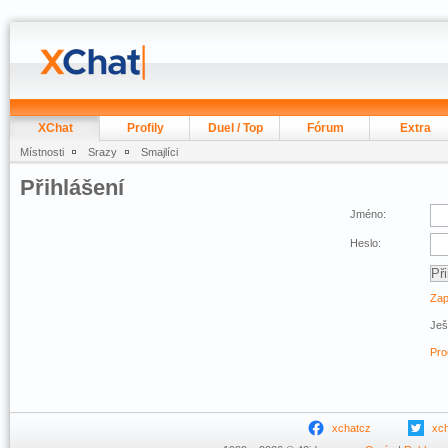
XChat
Profily
Duel / Top
Fórum
Extra
Místnosti
Srazy
Smajlíci
Přihlášení
Jméno:
Heslo:
Zap
Ješ
Pro
xchatcz
xc