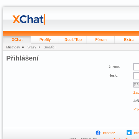
XChat
Profily
Duel / Top
Fórum
Extra
Místnosti
Srazy
Smajlíci
Přihlášení
Jméno:
Heslo:
Zap
Ješ
Pro
xchatcz
xc