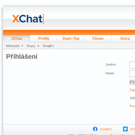
XChat
Profily
Duel / Top
Fórum
Extra
Místnosti
Srazy
Smajlíci
Přihlášení
Jméno:
Heslo:
Zap
Ješ
Pro
xchatcz
xc