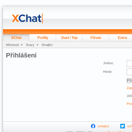
XChat
Profily
Duel / Top
Fórum
Extra
Místnosti
Srazy
Smajlíci
Přihlášení
Jméno:
Heslo:
Zap
Ješ
Pro
xchatcz
xc