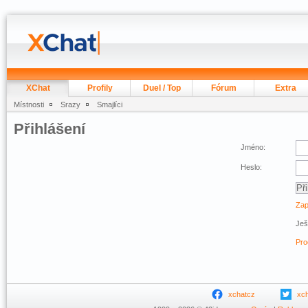
XChat
Profily
Duel / Top
Fórum
Extra
Místnosti
Srazy
Smajlíci
Přihlášení
Jméno:
Heslo:
Zap
Ješ
Pro
xchatcz
xc