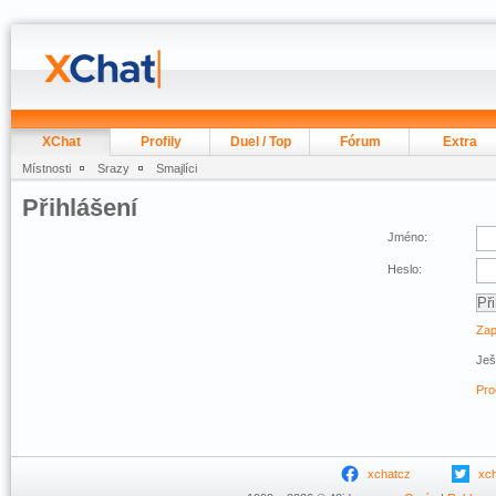
XChat
Profily
Duel / Top
Fórum
Extra
Místnosti
Srazy
Smajlíci
Přihlášení
Jméno:
Heslo:
Zap
Ješ
Pro
xchatcz
xc