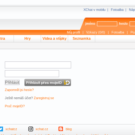
XChat v mobilu
|
Fotoalba
|
Náp
jméno
heslo
Můj profil
|
Vzkazy (0/0)
|
Fotoalba
|
Po
tra
Hry
Videa a vtípky
Seznamka
Zapomněl jsi heslo?
Ještě nemáš účet?
Zaregistruj se
Proč mojeID?
xchatcz
xchat.cz
blog