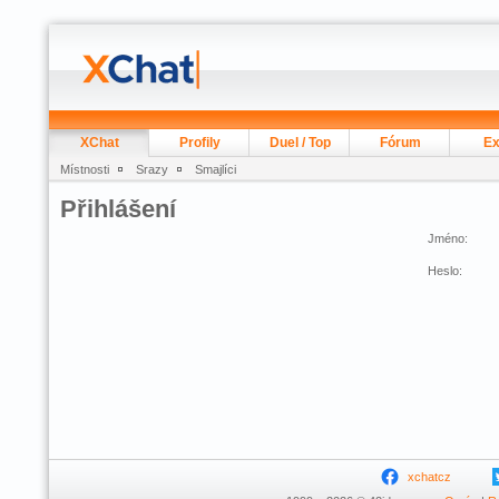
XChat
Profily
Duel / Top
Fórum
Ex
Místnosti
Srazy
Smajlíci
Přihlášení
Jméno:
Heslo:
xchatcz