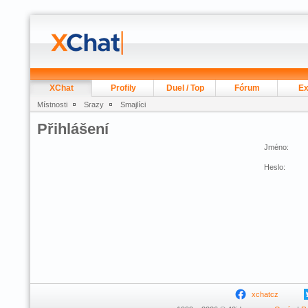
XChat
Profily
Duel / Top
Fórum
Ex
Místnosti
Srazy
Smajlíci
Přihlášení
Jméno:
Heslo:
xchatcz