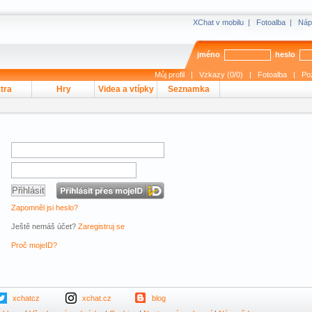
XChat v mobilu
|
Fotoalba
|
Náp
jméno
heslo
Můj profil
|
Vzkazy (0/0)
|
Fotoalba
|
Po
tra
Hry
Videa a vtípky
Seznamka
Zapomněl jsi heslo?
Ještě nemáš účet?
Zaregistruj se
Proč mojeID?
xchatcz
xchat.cz
blog