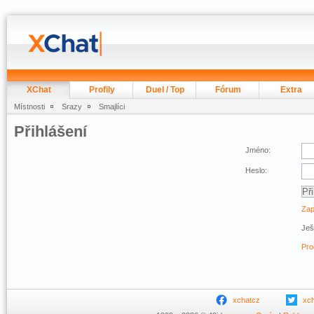
XChat
Profily
Duel / Top
Fórum
Extra
Místnosti
Srazy
Smajlíci
Přihlášení
Jméno:
Heslo:
Zap
Ješ
Pro
xchatcz
xc