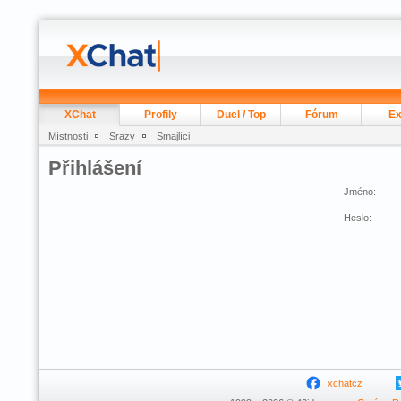
XChat
Profily
Duel / Top
Fórum
Ex
Místnosti
Srazy
Smajlíci
Přihlášení
Jméno:
Heslo:
xchatcz