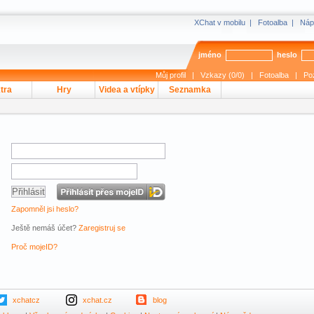
XChat v mobilu
|
Fotoalba
|
Náp
jméno
heslo
Můj profil
|
Vzkazy (0/0)
|
Fotoalba
|
Po
tra
Hry
Videa a vtípky
Seznamka
Zapomněl jsi heslo?
Ještě nemáš účet?
Zaregistruj se
Proč mojeID?
xchatcz
xchat.cz
blog