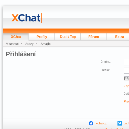
XChat
Profily
Duel / Top
Fórum
Extra
Místnosti
Srazy
Smajlíci
Přihlášení
Jméno:
Heslo:
Zap
Ješ
Pro
xchatcz
xc