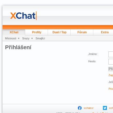
XChat
Profily
Duel / Top
Fórum
Extra
Místnosti
Srazy
Smajlíci
Přihlášení
Jméno:
Heslo:
Zap
Ješ
Pro
xchatcz
xc