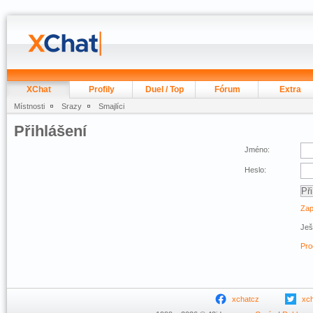
XChat
Profily
Duel / Top
Fórum
Extra
Místnosti
Srazy
Smajlíci
Přihlášení
Jméno:
Heslo:
Zap
Ješ
Pro
xchatcz
xc