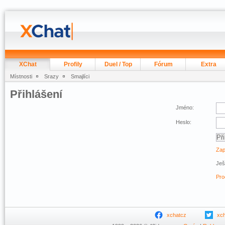
XChat
Profily
Duel / Top
Fórum
Extra
Místnosti
Srazy
Smajlíci
Přihlášení
Jméno:
Heslo:
Zap
Ješ
Pro
xchatcz
xc