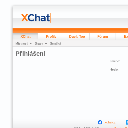
XChat
Profily
Duel / Top
Fórum
Ex
Místnosti
Srazy
Smajlíci
Přihlášení
Jméno:
Heslo:
xchatcz