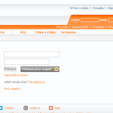
XChat v mobilu
|
Fotoalba
|
Náp
jméno
heslo
Můj profil
|
Vzkazy (0/0)
|
Fotoalba
|
Po
tra
Hry
Videa a vtípky
Seznamka
Zapomněl jsi heslo?
Ještě nemáš účet?
Zaregistruj se
Proč mojeID?
xchatcz
xchat.cz
blog