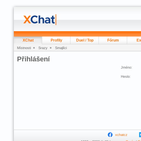
XChat
Profily
Duel / Top
Fórum
Ex
Místnosti
Srazy
Smajlíci
Přihlášení
Jméno:
Heslo:
xchatcz