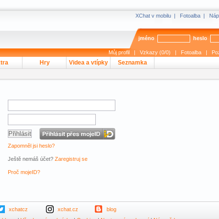
XChat v mobilu
|
Fotoalba
|
Náp
jméno
heslo
Můj profil
|
Vzkazy (0/0)
|
Fotoalba
|
Po
tra
Hry
Videa a vtípky
Seznamka
Zapomněl jsi heslo?
Ještě nemáš účet?
Zaregistruj se
Proč mojeID?
xchatcz
xchat.cz
blog